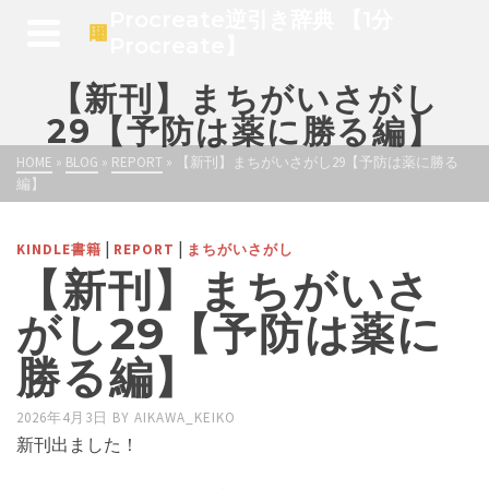
Procreate逆引き辞典 【1分
Procreate】
【新刊】まちがいさがし
29【予防は薬に勝る編】
HOME
»
BLOG
»
REPORT
»
【新刊】まちがいさがし29【予防は薬に勝る
編】
|
|
KINDLE書籍
REPORT
まちがいさがし
【新刊】まちがいさ
がし29【予防は薬に
勝る編】
2026年4月3日
BY
AIKAWA_KEIKO
新刊出ました！