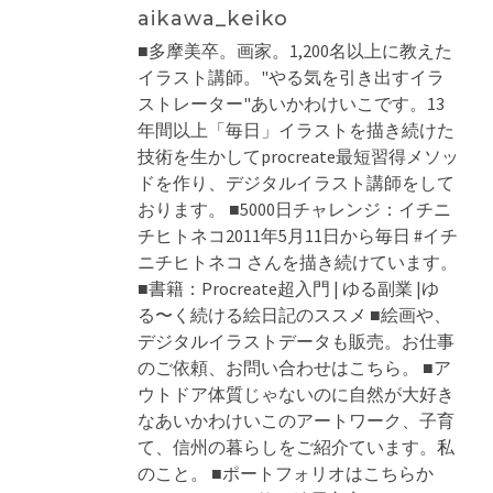
aikawa_keiko
■多摩美卒。画家。1,200名以上に教えた
イラスト講師。"やる気を引き出すイラ
ストレーター"あいかわけいこです。13
年間以上「毎日」イラストを描き続けた
技術を生かしてprocreate最短習得メソッ
ドを作り、デジタルイラスト講師をして
おります。 ■5000日チャレンジ：イチニ
チヒトネコ2011年5月11日から毎日 #イチ
ニチヒトネコ さんを描き続けています。
■書籍：Procreate超入門 | ゆる副業 |ゆ
る〜く続ける絵日記のススメ ■絵画や、
デジタルイラストデータも販売。お仕事
のご依頼、お問い合わせはこちら。 ■ア
ウトドア体質じゃないのに自然が大好き
なあいかわけいこのアートワーク、子育
て、信州の暮らしをご紹介ています。私
のこと。 ■ポートフォリオはこちらか