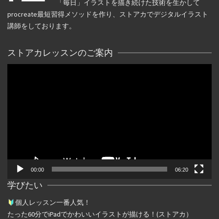
「毎日」イラストを描き続けた技術を生かして
procreate最短習得メソッドを作り、ストアカでデジタルイラスト
講師をしております。
ストアカレッスンのご案内
動
画
プ
レ
ー
ヤ
ー
00:00
06:20
学びたい
個人レッスン一番人気！
たった
60
分で
iPad
でかわいいイラストが描ける！(ストアカ）