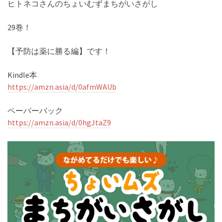
ヒトネコさんのちょいむずまちがいさがし
29巻！
【予防は薬に勝る編】です！
Kindle本
https://amzn.asia/d/0afmWAUb
ペーパーバック
https://amzn.asia/d/0hgJtaZ9