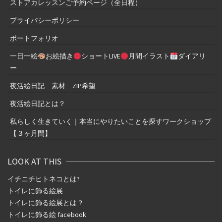
ストアカレッスンご予約ページ（全日程）
プライバシーポリシー
ポートフォリオ
一日一絵
お絵描き
ショートLIVE
月間イラスト
ダイアリ
ー
夜活絵日記 素材 ZIP希望
夜活絵日記とは？
私らしく生きていく｜本当にやりたいことを探すワークショップ
【３ヶ月間】
LOOK AT THIS
イチニチヒトネコとは
?
トイレに飾る絵展
トイレに飾る絵展とは？
トイレに飾る絵 facebook