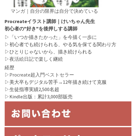
マンガ｜自分の限界は自分で決めている
Procreateイラスト講師｜けいちゃん先生
初心者の"好き"を後押しする講師
▷「いつか描きたかった」を今描く一歩に
▷初心者でも続けられる、やる気を保てる関わり方
▷ひとりじゃないから、描き続けられる
▷
夜活絵日記
で楽しく継続
経歴
▷
Procreate超入門ベストセラー
▷美大卒もデジタル苦手→12年描き続けて克服
▷生徒指導実績2,500名超
▷Kindle出版：累計3,000部販売