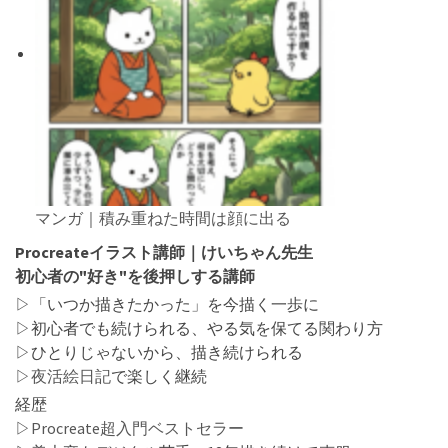
マンガ｜積み重ねた時間は顔に出る
Procreateイラスト講師｜けいちゃん先生
初心者の"好き"を後押しする講師
▷「いつか描きたかった」を今描く一歩に
▷初心者でも続けられる、やる気を保てる関わり方
▷ひとりじゃないから、描き続けられる
▷
夜活絵日記
で楽しく継続
経歴
▷
Procreate超入門ベストセラー