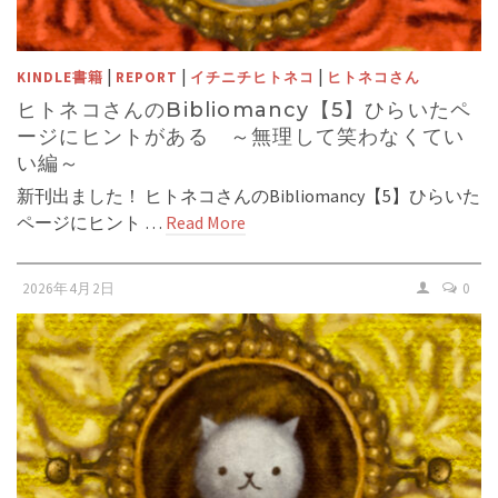
|
|
|
KINDLE書籍
REPORT
イチニチヒトネコ
ヒトネコさん
ヒトネコさんのBibliomancy【5】ひらいたペ
ージにヒントがある ～無理して笑わなくてい
い編～
新刊出ました！ ヒトネコさんのBibliomancy【5】ひらいた
ページにヒント …
Read More
2026年4月2日
0