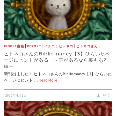
|
|
|
KINDLE書籍
REPORT
イチニチヒトネコ
ヒトネコさん
ヒトネコさんのBibliomancy【3】ひらいたペ
ージにヒントがある ～表があるなら裏もある
編～
新刊出ました！ ヒトネコさんのBibliomancy【3】ひらいた
ページにヒント …
Read More
2026年4月2日
0