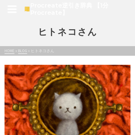
Procreate逆引き辞典 【1分
Procreate】
ヒトネコさん
HOME
»
BLOG
»
ヒトネコさん