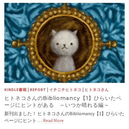
|
|
|
KINDLE書籍
REPORT
イチニチヒトネコ
ヒトネコさん
ヒトネコさんのBibliomancy【1】ひらいたペ
ージにヒントがある ～いつか晴れる編～
新刊出ました！ ヒトネコさんのBibliomancy【1】ひらいた
ページにヒント …
Read More