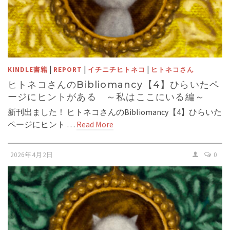
|
|
|
KINDLE書籍
REPORT
イチニチヒトネコ
ヒトネコさん
ヒトネコさんのBibliomancy【4】ひらいたペ
ージにヒントがある ～私はここにいる編～
新刊出ました！ ヒトネコさんのBibliomancy【4】ひらいた
ページにヒント …
Read More
2026年4月2日
0