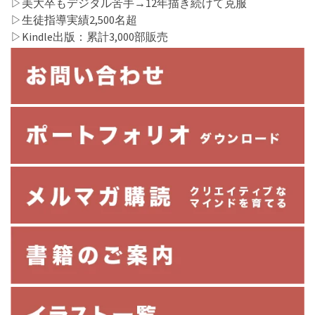
▷美大卒もデジタル苦手→12年描き続けて克服
▷生徒指導実績2,500名超
▷Kindle出版：累計3,000部販売