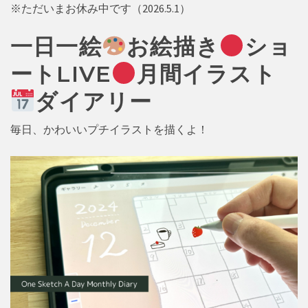
※ただいまお休み中です（2026.5.1）
一日一絵
お絵描き
ショ
ートLIVE
月間イラスト
ダイアリー
毎日、かわいいプチイラストを描くよ！