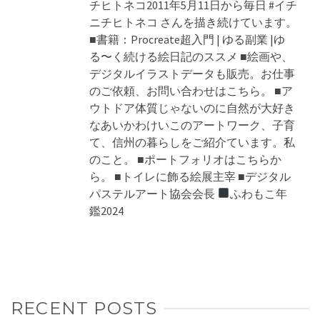
チヒトネコ2011年5月11日から毎日 #イチ
ニチヒトネコ さんを描き続けています。
■書籍：Procreate超入門 | ゆる副業 |ゆ
る〜く続ける絵日記のススメ ■絵画や、
デジタルイラストデータも販売。お仕事
のご依頼、お問い合わせはこちら。 ■ア
ウトドア体質じゃないのに自然が大好き
なあいかわけいこのアートワーク、子育
て、信州の暮らしをご紹介ています。私
のこと。 ■ポートフォリオはこちらか
ら。 ■トイレに飾る絵展主宰 ■デジタル
パステルアート協会会長
ふわもこ年
鑑2024
RECENT POSTS