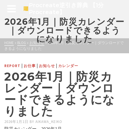
Procreate逆引き辞典 【1分
Procreate】
2026年1月｜防災カレンダー
｜ダウンロードできるよう
になりました
HOME
»
BLOG
»
お知らせ
»
2026年1月｜防災カレンダー｜ダウンロードで
きるようになりました
|
|
|
REPORT
お仕事
お知らせ
カレンダー
2026年1月｜防災カ
レンダー｜ダウンロ
ードできるようにな
りました
2026年1月1日
BY
AIKAWA_KEIKO
防災カレンダー 2026年1月