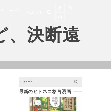
IO
BLOG
ABOUT
ど、決断遠
Search
for:
最新のヒトネコ格言漫画