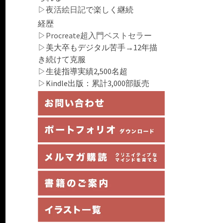
▷
夜活絵日記
で楽しく継続
経歴
▷
Procreate超入門ベストセラー
▷美大卒もデジタル苦手→12年描
き続けて克服
▷生徒指導実績2,500名超
▷Kindle出版：累計3,000部販売