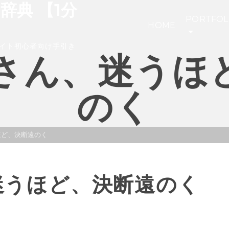
き辞典 【1分
PORTFOL
HOME
イト初心者向け手引き
さん、迷うほ
のく
ほど、決断遠のく
迷うほど、決断遠のく