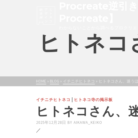
Procreate逆引
Procreate】
わからないことから調べるプロクリエ
ヒトネコ
HOME
»
BLOG
»
イチニチヒトネコ
»
ヒトネコさん、迷う
|
イチニチヒトネコ
ヒトネコ寺の掲示板
ヒトネコさん、
2025年12月28日
BY
AIKAWA_KEIKO
／