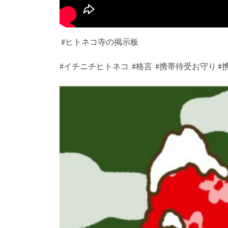
#ヒトネコ寺の掲示板
#イチニチヒトネコ #格言 #携帯待受お守り #