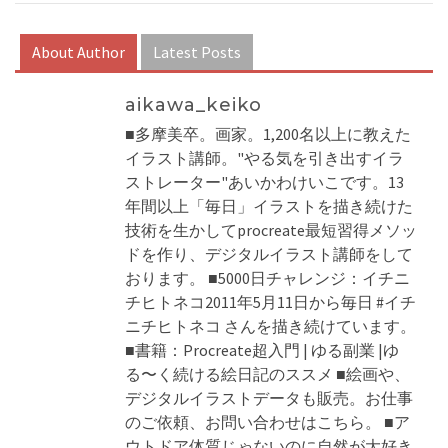
About Author
Latest Posts
aikawa_keiko
■多摩美卒。画家。1,200名以上に教えた
イラスト講師。"やる気を引き出すイラ
ストレーター"あいかわけいこです。13
年間以上「毎日」イラストを描き続けた
技術を生かしてprocreate最短習得メソッ
ドを作り、デジタルイラスト講師をして
おります。 ■5000日チャレンジ：イチニ
チヒトネコ2011年5月11日から毎日 #イチ
ニチヒトネコ さんを描き続けています。
■書籍：Procreate超入門 | ゆる副業 |ゆ
る〜く続ける絵日記のススメ ■絵画や、
デジタルイラストデータも販売。お仕事
のご依頼、お問い合わせはこちら。 ■ア
ウトドア体質じゃないのに自然が大好き