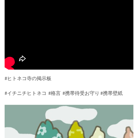
#ヒトネコ寺の掲示板
#イチニチヒトネコ #格言 #携帯待受お守り #携帯壁紙