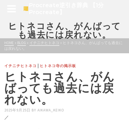
Procreate逆引き辞典 【1分
Procreate】
ヒトネコさん、がんばって
も過去には戻れない。
HOME
»
BLOG
»
イチニチヒトネコ
»
ヒトネコさん、がんばっても過去に
は戻れない。
|
イチニチヒトネコ
ヒトネコ寺の掲示板
ヒトネコさん、がん
ばっても過去には戻
れない。
2025年9月25日
BY
AIKAWA_KEIKO
／