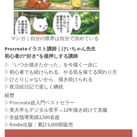
マンガ｜自分の限界は自分で決めている
Procreateイラスト講師｜けいちゃん先生
初心者の"好き"を後押しする講師
▷「いつか描きたかった」を今描く一歩に
▷初心者でも続けられる、やる気を保てる関わり方
▷ひとりじゃないから、描き続けられる
▷
夜活絵日記
で楽しく継続
経歴
▷
Procreate超入門ベストセラー
▷美大卒もデジタル苦手→12年描き続けて克服
▷生徒指導実績2,500名超
▷Kindle出版：累計3,000部販売