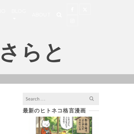
IO
BLOG
ABOUT
さらと
Search
for:
最新のヒトネコ格言漫画