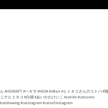
ん #HEXANFT #ヘキサ #HEXA #nftart #ヒトネコさんのコトバ #
トネコ #白猫 #あいかわけいこ #catlife #catcomic
er #catdrawing #catstagram #catsofinstagram