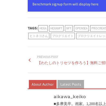
Benchmark signup form will display here.
TAGS:
HEXA
HEXANFT
NFT
OPENSEA
PROCRE
ヒトネコさん
プロクリエイト
プロクリエイトレッ
PREVIOUS POST
【わたしのトリセツを作ろう】無料ご招
About Author
Latest Posts
aikawa_keiko
■多摩美卒。画家。1,200名