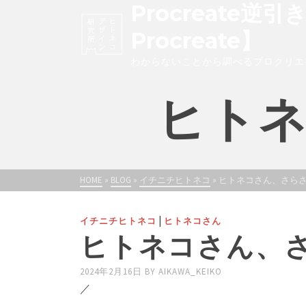
Procreate逆引
Procreate】
わからないことから調べるプロクリエ
ヒト
HOME
»
BLOG
»
イチニチヒトネコ
»
ヒトネコさん、さら
|
イチニチヒトネコ
ヒトネコさん
ヒトネコさん、
2024年2月16日
BY
AIKAWA_KEIKO
／