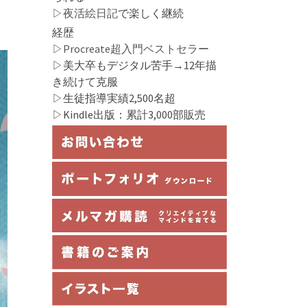
▷
夜活絵日記
で楽しく継続
経歴
▷
Procreate超入門ベストセラー
▷美大卒もデジタル苦手→12年描
き続けて克服
▷生徒指導実績2,500名超
▷Kindle出版：累計3,000部販売