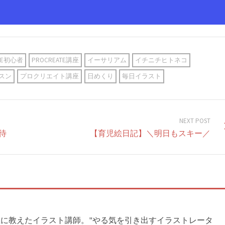
ATE初心者
PROCREATE講座
イーサリアム
イチニチヒトネコ
スン
プロクリエイト講座
日めくり
毎日イラスト
NEXT POST
待
【育児絵日記】＼明日もスキー／
以上に教えたイラスト講師。"やる気を引き出すイラストレータ