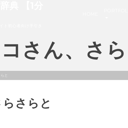
き辞典 【1分
PORTFOL
HOME
イト初心者向け手引き
ネコさん、さら
さらと
さらさらと