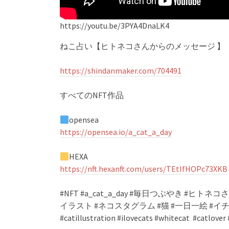
https://youtu.be/3PYA4DnaLK4
ねこ占い【ヒトネコさんからのメッセージ 】
https://shindanmaker.com/704491
すべてのNFT作品
opensea
https://opensea.io/a_cat_a_day
HEXA
https://nft.hexanft.com/users/TEtIfHOPc73XKB
#NFT #a_cat_a_day #毎日つぶやき #ヒトネコさ
イラスト #ネコスタグラム #猫 #一日一絵 #イチニチヒ
#catillustration #ilovecats #whitecat #catlov