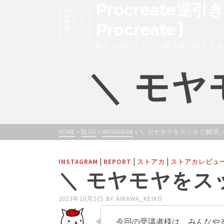
Procreate逆引
Procreate】
わからないことから調べるプロクリエ
＼ モヤ
HOME
»
BLOG
»
INSTAGRAM
»
＼ モヤモヤをスッキリ解消 
|
|
|
INSTAGRAM
REPORT
ストアカ
ストアカレビュ
＼ モヤモヤをス
2023年10月5日
BY
AIKAWA_KEIKO
今回の受講者様は、みんなや