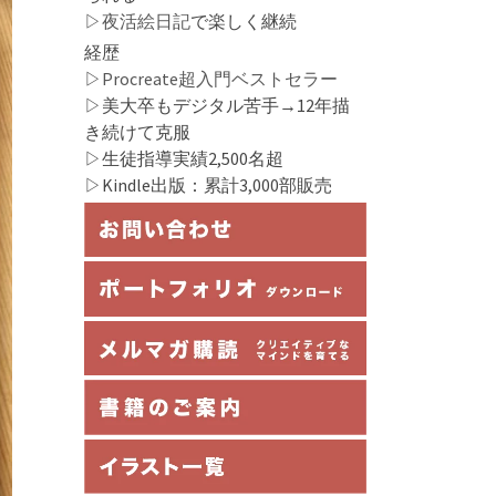
▷
夜活絵日記
で楽しく継続
経歴
▷
Procreate超入門ベストセラー
▷美大卒もデジタル苦手→12年描
き続けて克服
▷生徒指導実績2,500名超
▷Kindle出版：累計3,000部販売