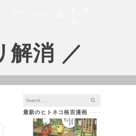
IO
BLOG
ABOUT
リ解消 ／
Search
for:
最新のヒトネコ格言漫画