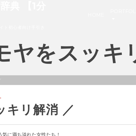
き辞典 【1分
PORTFOL
HOME
イト初心者向け手引き
モヤをスッキ
／
ー
ッキリ解消 ／
る気に満ち溢れた女性たち！