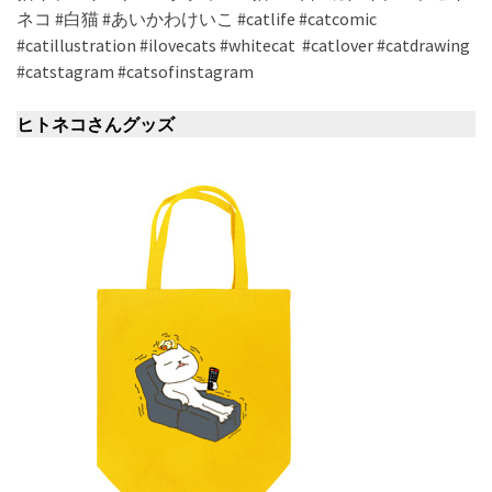
ネコ #白猫 #あいかわけいこ #catlife #catcomic
#catillustration #ilovecats #whitecat #catlover #catdrawing
#catstagram #catsofinstagram
ヒトネコさんグッズ