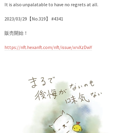
It is also unpalatable to have no regrets at all.
2023/03/29【No.319】 #4341
販売開始！
https://nft.hexanft.com/nft/issue/xrvXzDwY