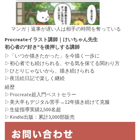
マンガ｜返事が遅い人は相手の時間を奪っている
Procreateイラスト講師｜けいちゃん先生
初心者の"好き"を後押しする講師
▷「いつか描きたかった」を今描く一歩に
▷初心者でも続けられる、やる気を保てる関わり方
▷ひとりじゃないから、描き続けられる
▷
夜活絵日記
で楽しく継続
経歴
▷
Procreate超入門ベストセラー
▷美大卒もデジタル苦手→12年描き続けて克服
▷生徒指導実績2,500名超
▷Kindle出版：累計3,000部販売