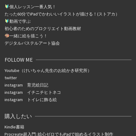
個人レッスン一番人気！
たった
60
分で
iPad
でかわいいイラストが描ける！(ストアカ）
動画で学ぶ
初心者のためのプロクリエイト動画教材
一緒に絵を描こう！
デジタルパステルアート協会
FOLLOW ME
Youtube（けいちゃん先生のお絵かき研究所）
twitter
instagram
育児絵日記
instagram
イチニチヒトネコ
instagram
トイレに飾る絵
購入したい
Kindle書籍
Procreate超入門: 絵心ゼロでもiPadで始めるイラスト制作