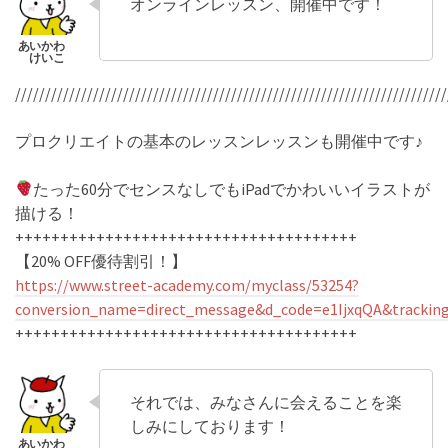
オンラインレッスン、開催中です！
////////////////////////////////////////////////////////////////////////
プロクリエイトの基本のレッスンレッスンも開催中です♪
たった60分でセンスなしでもiPadでかわいいイラストが
描ける！
++++++++++++++++++++++++++++++++++++++
【20% OFF優待割引！】
https://www.street-academy.com/myclass/53254?
conversion_name=direct_message&d_code=e1IjxqQA&trackin
++++++++++++++++++++++++++++++++++++++
それでは、みなさんに会えることを楽
しみにしております！