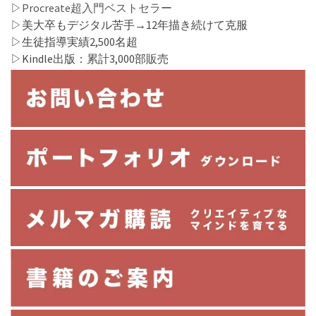
▷
Procreate超入門ベストセラー
▷美大卒もデジタル苦手→12年描き続けて克服
▷生徒指導実績2,500名超
▷Kindle出版：累計3,000部販売