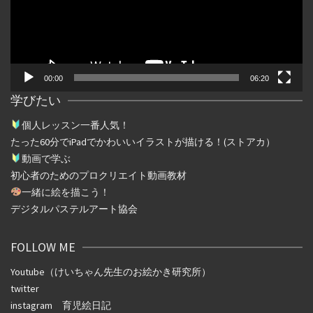
ー
ヤ
ー
00:00
06:20
学びたい
個人レッスン一番人気！
たった
60
分で
iPad
でかわいいイラストが描ける！(ストアカ）
動画で学ぶ
初心者のためのプロクリエイト動画教材
一緒に絵を描こう！
デジタルパステルアート協会
FOLLOW ME
Youtube（けいちゃん先生のお絵かき研究所）
twitter
instagram
育児絵日記