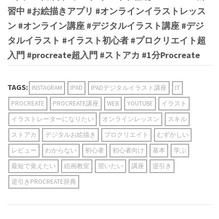
習中 #お絵描きアプリ #オンラインイラストレッス
ン #オンライン講座 #デジタルイラスト講座 #デジ
タルイラスト #イラスト初心者 #プロクリエイト超
入門 #procreate超入門 #ストアカ #1分Procreate
TAGS:
INSTAGRAM
IPAD
IPADデジタルイラスト講座
IT
PROCREATE
PROCREATE講座
WEB
YOUTUBE
イラスト
イラストレーターになりたい
オンラインレッスン
スキル
ストアカ
デジタルお絵描き
プロクリエイト
むずかしい
レビュー
わからない
初心者
初心者向け
基本
学ぶ
最短で覚えたい
絵画教室
習いたい
講座
逆引き
逆引きPROCREATE辞典