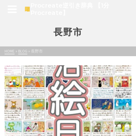
Procreate逆引き辞典 【1分
Procreate】
長野市
HOME
»
BLOG
»
長野市