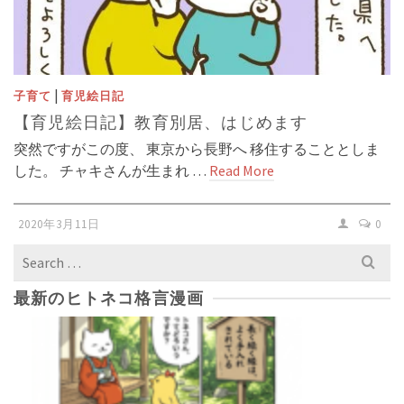
|
子育て
育児絵日記
【育児絵日記】教育別居、はじめます
突然ですがこの度、 東京から長野へ 移住することとしま
した。 チャキさんが生まれ …
Read More
2020年3月11日
0
Search
for:
最新のヒトネコ格言漫画