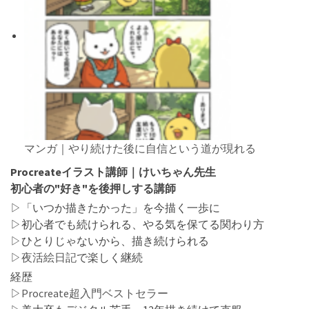
マンガ｜やり続けた後に自信という道が現れる
Procreateイラスト講師｜けいちゃん先生
初心者の"好き"を後押しする講師
▷「いつか描きたかった」を今描く一歩に
▷初心者でも続けられる、やる気を保てる関わり方
▷ひとりじゃないから、描き続けられる
▷
夜活絵日記
で楽しく継続
経歴
▷
Procreate超入門ベストセラー