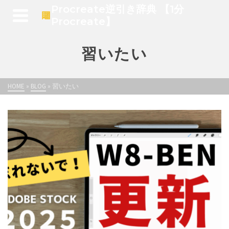
Procreate逆引き辞典 【1分
Procreate】
習いたい
HOME
»
BLOG
»
習いたい