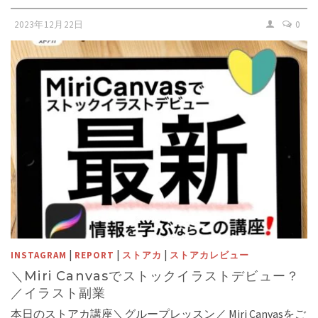
2023年12月22日
0
|
|
|
INSTAGRAM
REPORT
ストアカ
ストアカレビュー
＼Miri Canvasでストックイラストデビュー？
／イラスト副業
本日のストアカ講座＼グループレッスン／ Miri Canvasをご