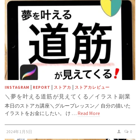
|
|
|
INSTAGRAM
REPORT
ストアカ
ストアカレビュー
＼夢を叶える道筋が見えてくる／イラスト副業
本日のストアカ講座＼グループレッスン／ 自分の描いた
イラストをお金にしたい。 け …
Read More
2024年1月5日
0