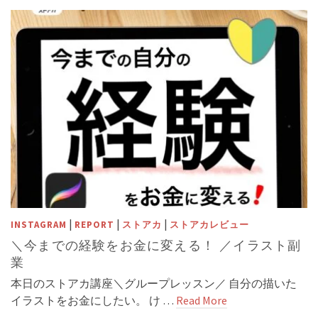
|
|
|
INSTAGRAM
REPORT
ストアカ
ストアカレビュー
＼今までの経験をお金に変える！ ／イラスト副
業
本日のストアカ講座＼グループレッスン／ 自分の描いた
イラストをお金にしたい。 け …
Read More