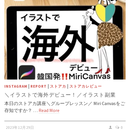
|
|
|
INSTAGRAM
REPORT
ストアカ
ストアカレビュー
＼イラストで海外デビュー！／イラスト副業
本日のストアカ講座＼グループレッスン／ Miri Canvasをご
存知ですか？ …
Read More
2023年12月29日
0