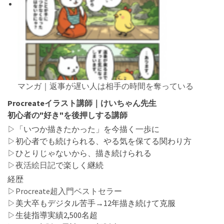
マンガ｜返事が遅い人は相手の時間を奪っている
Procreateイラスト講師｜けいちゃん先生
初心者の"好き"を後押しする講師
▷「いつか描きたかった」を今描く一歩に
▷初心者でも続けられる、やる気を保てる関わり方
▷ひとりじゃないから、描き続けられる
▷
夜活絵日記
で楽しく継続
経歴
▷
Procreate超入門ベストセラー
▷美大卒もデジタル苦手→12年描き続けて克服
▷生徒指導実績2,500名超