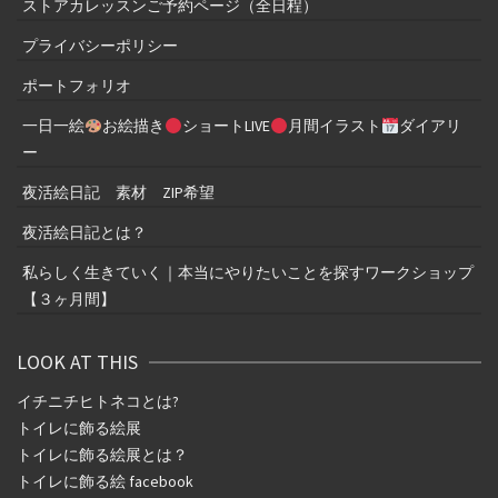
ストアカレッスンご予約ページ（全日程）
プライバシーポリシー
ポートフォリオ
一日一絵
お絵描き
ショートLIVE
月間イラスト
ダイアリ
ー
夜活絵日記 素材 ZIP希望
夜活絵日記とは？
私らしく生きていく｜本当にやりたいことを探すワークショップ
【３ヶ月間】
LOOK AT THIS
イチニチヒトネコとは
?
トイレに飾る絵展
トイレに飾る絵展とは？
トイレに飾る絵 facebook