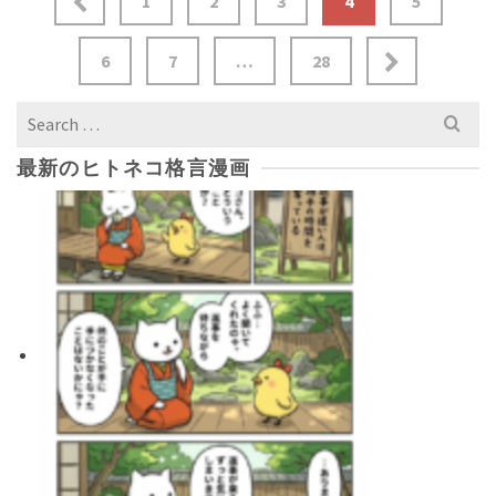
1
2
3
4
5
6
7
…
28
Search
for:
最新のヒトネコ格言漫画