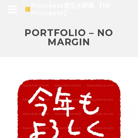
Procreate逆引き辞典 【1分
Procreate】
PORTFOLIO – NO
MARGIN