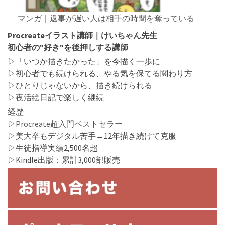
マンガ｜返事が遅い人は相手の時間を奪っている
Procreateイラスト講師｜けいちゃん先生
初心者の"好き"を後押しする講師
▷「いつか描きたかった」を今描く一歩に
▷初心者でも続けられる、やる気を保てる関わり方
▷ひとりじゃないから、描き続けられる
▷
夜活絵日記
で楽しく継続
経歴
▷
Procreate超入門ベストセラー
▷美大卒もデジタル苦手→12年描き続けて克服
▷生徒指導実績2,500名超
▷Kindle出版：累計3,000部販売