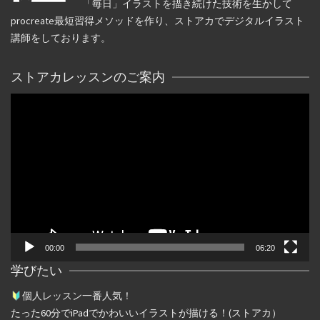
「毎日」イラストを描き続けた技術を生かして
procreate最短習得メソッドを作り、ストアカでデジタルイラスト
講師をしております。
ストアカレッスンのご案内
動
画
プ
レ
ー
ヤ
ー
00:00
06:20
学びたい
個人レッスン一番人気！
たった
60
分で
iPad
でかわいいイラストが描ける！(ストアカ）