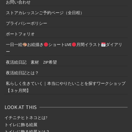
お問い合わせ
ストアカレッスンご予約ページ（全日程）
プライバシーポリシー
ポートフォリオ
一日一絵
お絵描き
ショートLIVE
月間イラスト
ダイアリ
ー
夜活絵日記 素材 ZIP希望
夜活絵日記とは？
私らしく生きていく｜本当にやりたいことを探すワークショップ
【３ヶ月間】
LOOK AT THIS
イチニチヒトネコとは
?
トイレに飾る絵展
トイレに飾る絵展とは？