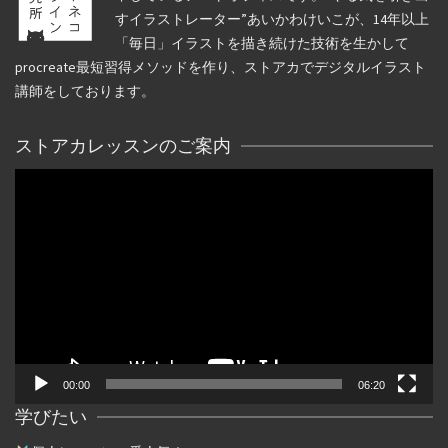
すイラストレーター”あいかわけいこが、14年以上
「毎日」イラストを描き続けた技術を生かして
procreate最短習得メソッドを作り、ストアカでデジタルイラスト
講師をしております。
ストアカレッスンのご案内
動
画
プ
レ
ー
ヤ
ー
00:00
06:20
学びたい