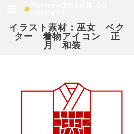
Procreate逆引き辞典 【1分
Procreate】
イラスト素材：巫女 ベク
ター 着物アイコン 正
月 和装