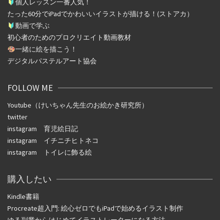
個人レッスン一番人気！
たった
60
分で
iPad
でかわいいイラストが描ける！(ストアカ）
動画で学ぶ
初心者のためのプロクリエイト動画教材
一緒に絵を描こう！
デジタルパステルアート協会
FOLLOW ME
Youtube（けいちゃん先生のお絵かき研究所）
twitter
instagram
育児絵日記
instagram
イチニチヒトネコ
instagram
トイレに飾る絵
購入したい
Kindle書籍
Procreate超入門: 絵心ゼロでもiPadで始めるイラスト制作